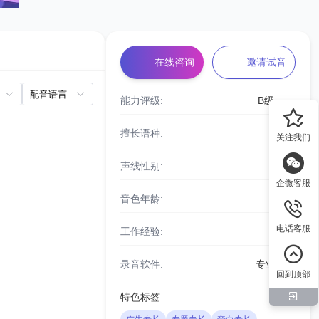
在线咨询
邀请试音
能力评级:
B级
擅长语种:
泰语
关注我们
声线性别:
男声
企微客服
音色年龄:
青年
电话客服
工作经验:
8年
录音软件:
专业设备
回到顶部
特色标签