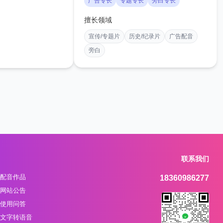
广告专长
专题专长
旁白专长
擅长领域
宣传/专题片
历史/纪录片
广告配音
旁白
联系我们
配音作品
18360986277
网站公告
使用问答
文字转语音