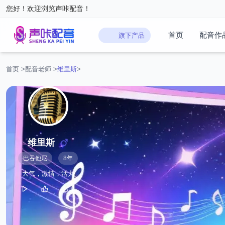
您好！欢迎浏览声咔配音！
首页
配音作
旗下产品
首页
>
配音老师
>
维里斯
>
维里斯
巴吞他尼
8年
大气，激情，活力
0